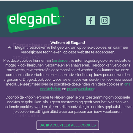
Welkom bij Elegant!
Contacteer ons
Wij, Elegant, verzoeken je het gebruik van optionele cookies, en daarmee
vergelijkbare technieken, op deze website te accepteren.
015/48.11.30
Met deze cookies kunnen wij (
en derden
) je internetgedrag op onze website en
Mail ons
mogelijk ook hierbuiten, verzamelen en analyseren. Hierdoor kan vervolgens
Veel gestelde vragen
onze website verbeterd én gepersonaliseerd worden. Ook kunnen we onze
communicatie verbeteren en kunnen advertenties op jouw persoon worden
afgestemd. Dit geldt ook voor websites en apps van derden, en ook voor social
Handige links
media. Je leest meer over de specifieke doeleinden van deze cookies in
ons
cookiebeleid
en
privacyverklaring
.
Verhuizen
Door op de knop hieronder te klikken geef je ons toestemming om optionele
Over ons
cookies te gebruiken. Als u geen toestemming geeft voor het plaatsen van
optionele cookies, worden alleen strikt noodzakelijke cookies geplaatst. Je kan
Werken bij Elegant
je cookie-instellingen altijd weer aanpassen aan jouw voorkeuren.
Tariefkaarten
JA, IK ACCEPTEER ALLE COOKIES