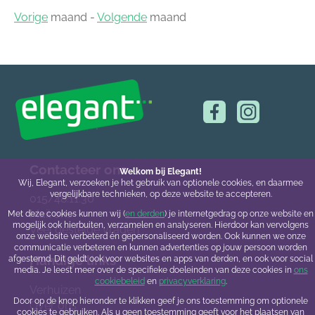
Vorige
maand -
Volgende
maand
Contacteer ons
Welkom bij Elegant!
Wij, Elegant, verzoeken je het gebruik van optionele cookies, en daarmee
vergelijkbare technieken, op deze website te accepteren.
015/48.11.30
Mail ons
Met deze cookies kunnen wij (
en derden
) je internetgedrag op onze website en
mogelijk ook hierbuiten, verzamelen en analyseren. Hierdoor kan vervolgens
Veel gestelde vragen
onze website verbeterd én gepersonaliseerd worden. Ook kunnen we onze
communicatie verbeteren en kunnen advertenties op jouw persoon worden
Handige links
afgestemd. Dit geldt ook voor websites en apps van derden, en ook voor social
media. Je leest meer over de specifieke doeleinden van deze cookies in
ons
cookiebeleid
en
privacyverklaring
.
Verhuizen
Door op de knop hieronder te klikken geef je ons toestemming om optionele
Over ons
cookies te gebruiken. Als u geen toestemming geeft voor het plaatsen van