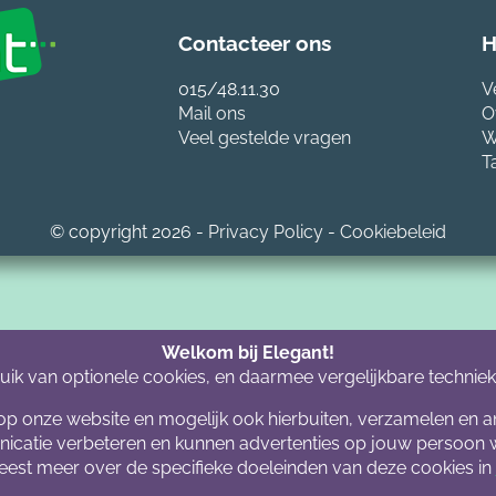
Contacteer ons
H
015/48.11.30
V
Mail ons
O
Veel gestelde vragen
W
T
© copyright 2026 -
Privacy Policy
-
Cookiebeleid
Welkom bij Elegant!
ruik van optionele cookies, en daarmee vergelijkbare technie
g op onze website en mogelijk ook hierbuiten, verzamelen en 
atie verbeteren en kunnen advertenties op jouw persoon w
leest meer over de specifieke doeleinden van deze cookies in