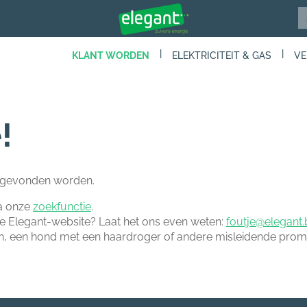
|
|
KLANT WORDEN
ELEKTRICITEIT & GAS
VE
!
t gevonden worden.
ia onze
zoekfunctie
.
nze Elegant-website? Laat het ons even weten:
foutje@elegant.
n, een hond met een haardroger of andere misleidende promo