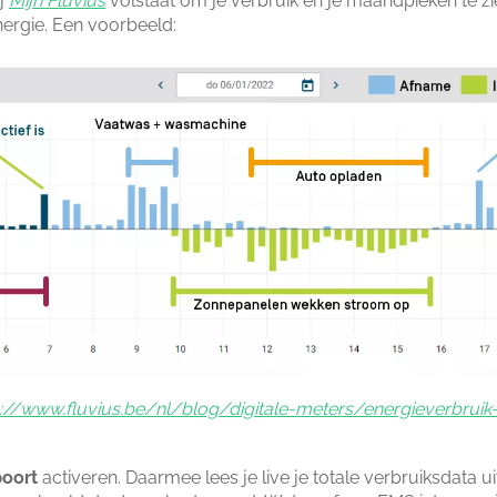
ij
Mijn Fluvius
volstaat om je verbruik en je maandpieken te zi
rgie. Een voorbeeld:
s://www.fluvius.be/nl/blog/digitale-meters/energieverbruik-
poort
activeren. Daarmee lees je live je totale verbruiksdata ui