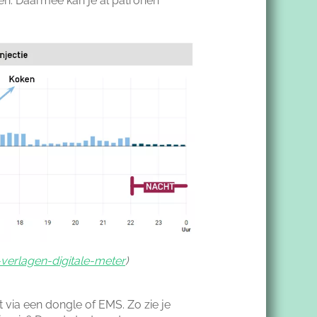
en. Daarmee kan je al patronen
verlagen-digitale-meter
)
t via een dongle of EMS. Zo zie je