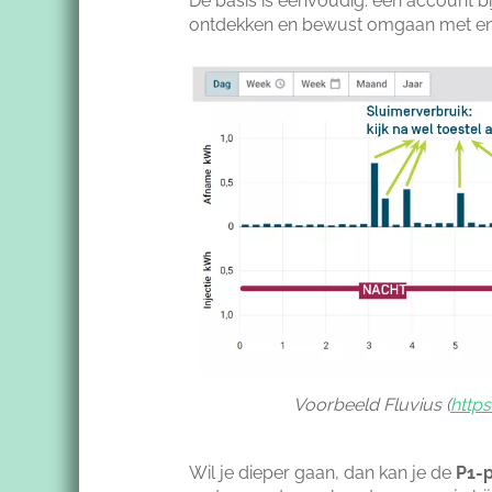
De basis is eenvoudig: een account b
ontdekken en bewust omgaan met ene
Voorbeeld Fluvius (
http
Wil je dieper gaan, dan kan je de
P1-