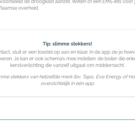
voorbeeld de droogkast aanzet. Weten of een EMS iets voor j
laamse overheid.
Tip: slimme stekkers!
act, sluit er een toestel op aan en klaar. In de app zie je ho
eren. Je kan er ook schema’s mee instellen: de boiler die enk
kerstverlichting die vanzelf uitgaat om middernacht.
mme stekkers van hetzelfde merk (bv. Tapo, Eve Energy of Ho
overzichtelijk in één app.