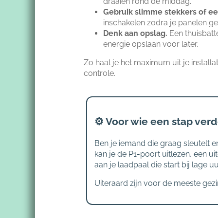
draaien rond de middag.
Gebruik slimme stekkers of e
inschakelen zodra je panelen g
Denk aan opslag.
Een thuisbatte
energie opslaan voor later.
Zo haal je het maximum uit je install
controle.
⚙️ Voor wie een stap verd
Ben je iemand die graag sleutelt en
kan je de P1-poort uitlezen, een 
aan je laadpaal die start bij lage uu
Uiteraard zijn voor de meeste gez